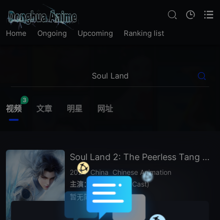
Home
Ongoing
Upcoming
Ranking list
3
视频
文章
明星
网址
Soul Land 2: The Peerless Tang Clan
2024
China
Chinese Animation
主演：
N
/
A (Voice Cast)
暂无简介